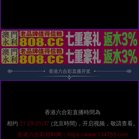
香港六合彩直播开奖
香港六合彩直播時間為
相约
21:29-21:37
(北京時間)，开启视频，敬請查看。
香港六合彩资料网：https://www.134755.com