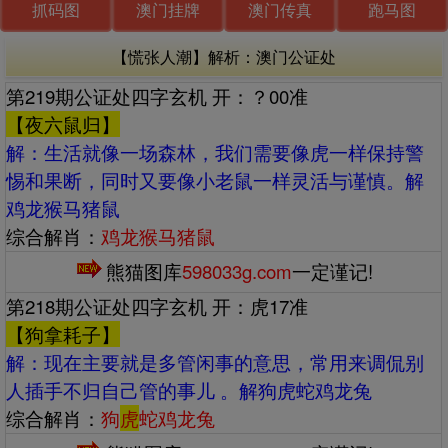
抓码图
澳门挂牌
澳门传真
跑马图
【慌张人潮】解析：澳门公证处
第219期公证处四字玄机 开：？00准
【夜六鼠归】
解：‌‌生活就像一场森林，我们需要像虎一样保持警
惕和果断，同时又要像小老鼠一样灵活与谨慎。‌‌解
鸡龙猴马猪鼠
综合解肖：
鸡龙猴马猪鼠
熊猫图库
598033g.com
一定谨记!
第218期公证处四字玄机 开：虎17准
【狗拿耗子】
解：‌‌现在主要就是‌多管闲事‌的意思，常用来调侃别
人插手不归自己管的事儿 。‌‌解狗虎蛇鸡龙兔
综合解肖：
狗
虎
蛇鸡龙兔