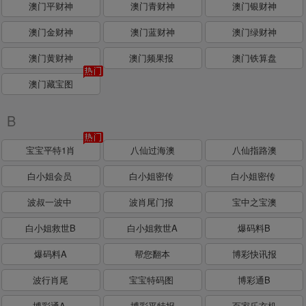
澳门平财神
澳门青财神
澳门银财神
澳门金财神
澳门蓝财神
澳门绿财神
澳门黄财神
澳门频果报
澳门铁算盘
澳门藏宝图
B
宝宝平特1肖
八仙过海澳
八仙指路澳
白小姐会员
白小姐密传
白小姐密传
波叔一波中
波肖尾门报
宝中之宝澳
白小姐救世B
白小姐救世A
爆码料B
爆码料A
帮您翻本
博彩快讯报
波行肖尾
宝宝特码图
博彩通B
博彩通A
博彩平特报
百家乐玄机