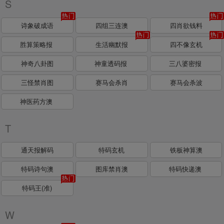
S
诗象破成语
四组三连澳
四肖欲钱料
胜算策略报
生活幽默报
四不像玄机
神奇八卦图
神童透码报
三八婆密报
三怪禁肖图
赛马会杀肖
赛马会杀波
神医药方澳
T
通天报解码
特码玄机
铁板神算澳
特码诗句澳
图库禁肖澳
特码快递澳
特码王(准)
W