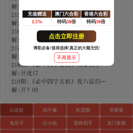
充值赠送
澳门六合彩
香港六合彩
1.5%
特码
58
倍
特码
58
倍
点击立即注册
博彩必备!值得选择!真正的大额无忧!
不再显示
公证处
四不像
蛇蛋图
管家婆
鬼谷子
白小姐
雷锋四字
龙门客栈