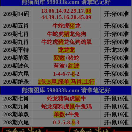
熊猫图库 598033k.com 请拿笔记好
18.06.14.02.29.17.
08
209期14码
开:猪08准
44.39.15.16.28.45.09
209期五肖
牛蛇虎
猪
龙
开:猪08准
209期七肖
牛蛇虎
猪
龙兔狗
开:猪08准
209期九肖
牛蛇虎
猪
龙兔狗鸡鼠
开:猪08准
209期平特
龙龙龙
开:龙39准
209期单双
双数
+猪蛇
开:猪08准
209期波色
蓝波+
红波
开:猪08准
209期
六尾
1-4-6-7-
8
-2
开:猪08准
209期绝杀
2头,5尾,绿单,马肖,土行
开:猪08准
熊猫图库 598033k.com 请拿笔记好
208期七肖
蛇龙猪狗虎
鼠
牛
开:鼠19准
208期九肖
蛇龙猪狗虎
鼠
牛兔鸡
开:鼠19准
208期单双
单数
+牛兔
开:鼠19准
208期
六尾
0-2-5-8-
9
-3
开:鼠19准