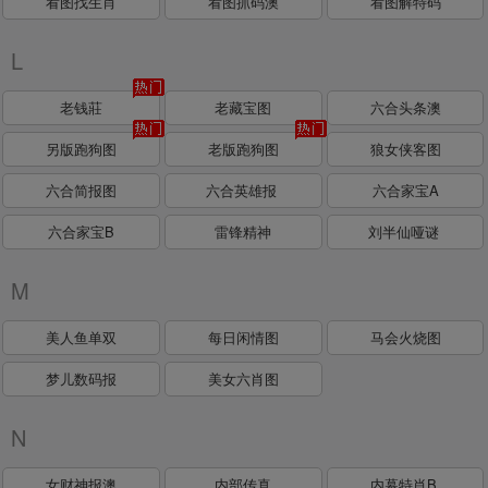
看图找生肖
看图抓码澳
看图解特码
L
老钱莊
老藏宝图
六合头条澳
另版跑狗图
老版跑狗图
狼女侠客图
六合简报图
六合英雄报
六合家宝A
六合家宝B
雷锋精神
刘半仙哑谜
M
美人鱼单双
每日闲情图
马会火烧图
梦儿数码报
美女六肖图
N
女财神报澳
内部传真
内幕特肖B