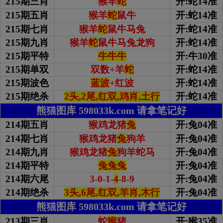
215期三肖
猴羊
蛇
开:蛇14准
215期五肖
猴羊
蛇
鼠牛
开:蛇14准
215期七肖
猴羊
蛇
鼠牛马兔
开:蛇14准
215期九肖
猴羊
蛇
鼠牛马兔龙狗
开:蛇14准
215期平特
牛牛牛
开:牛30准
215期单双
双数+羊
蛇
开:蛇14准
215期波色
蓝波
+红波
开:蛇14准
215期绝杀
2头,2尾,红双,鸡肖,土行
开:蛇14准
熊猫图库 598033k.com 请拿笔记好
214期五肖
猴鸡龙猪
兔
开:兔04准
214期七肖
猴鸡龙猪
兔
狗羊
开:兔04准
214期九肖
猴鸡龙猪
兔
狗羊蛇马
开:兔04准
214期平特
兔兔兔
开:兔04准
214期
六尾
3-0-1-
4
-8-9
开:兔04准
214期绝杀
3头,6尾,红双,羊肖,木行
开:兔04准
熊猫图库 598033k.com 请拿笔记好
213期三肖
蛇
猴
猪
开:猴35准