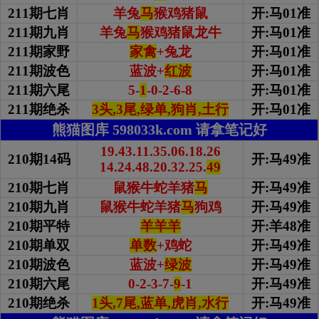
211期七肖
羊兔
马
猴鸡猪鼠
开:马01准
211期九肖
羊兔
马
猴鸡猪鼠龙牛
开:马01准
211期家野
家禽
+兔龙
开:马01准
211期波色
蓝波+
红波
开:马01准
211期
六尾
5-
1
-0-2-6-8
开:马01准
211期绝杀
3头,3尾,绿单,狗肖,土行
开:马01准
熊猫图库 598033k.com 请拿笔记好
19.43.11.35.06.18.26
210期14码
开:马49准
14.24.48.20.32.25.
49
210期七肖
鼠猴牛蛇羊猪
马
开:马49准
210期九肖
鼠猴牛蛇羊猪
马
狗鸡
开:马49准
210期平特
羊羊羊
开:羊48准
210期单双
单数
+鸡蛇
开:马49准
210期波色
蓝波+
绿波
开:马49准
210期
六尾
0-2-3-7-
9
-1
开:马49准
210期绝杀
1头,7尾,蓝单,虎肖,水行
开:马49准