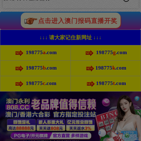
点击进入澳门报码直播开奖
↓↓↓ 请大家记住新网址 ↓↓↓
198775
a
.com
198775
g
.com
198775
b
.com
198775
k
.com
198775
c
.com
198775
t
.com