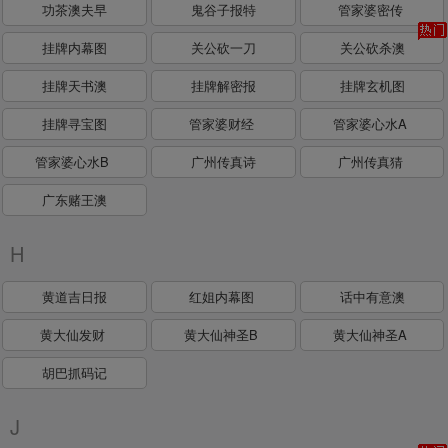
功茶澳夫早
鬼谷子报特
管家婆密传
挂牌内幕图
关公砍一刀
关公砍杀澳
挂牌天书澳
挂牌解密报
挂牌玄机图
挂牌寻宝图
管家婆财经
管家婆心水A
管家婆心水B
广州传真诗
广州传真猜
广东赌王澳
H
黄道吉日报
红姐内幕图
话中有意澳
黄大仙发财
黄大仙神圣B
黄大仙神圣A
胡巴抓码记
J