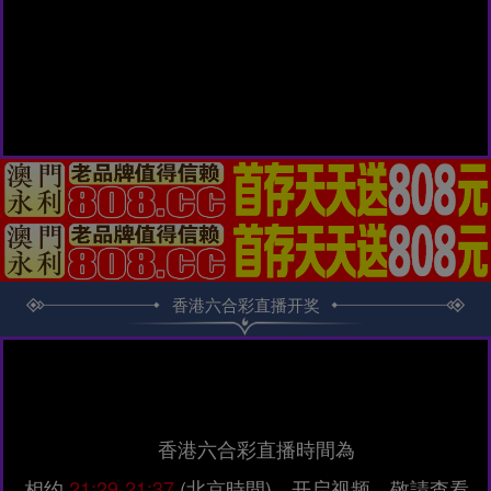
香港六合彩直播开奖
香港六合彩直播時間為
相约
21:29-21:37
(北京時間)，开启视频，敬請查看。