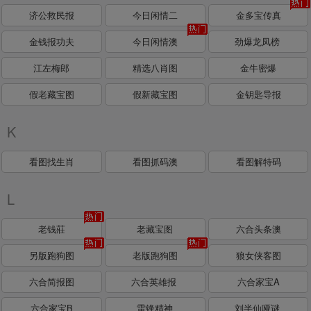
济公救民报
今日闲情二
金多宝传真
金钱报功夫
今日闲情澳
劲爆龙凤榜
江左梅郎
精选八肖图
金牛密爆
假老藏宝图
假新藏宝图
金钥匙导报
K
看图找生肖
看图抓码澳
看图解特码
L
老钱莊
老藏宝图
六合头条澳
另版跑狗图
老版跑狗图
狼女侠客图
六合简报图
六合英雄报
六合家宝A
六合家宝B
雷锋精神
刘半仙哑谜