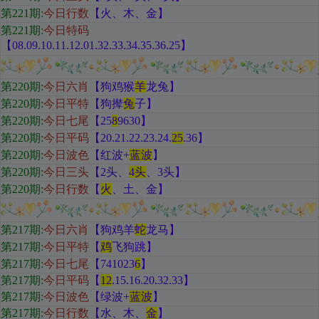
第221期:
今日行数
【火
、木、金
】
第221期:
今日特码
【08.09.10.11.12.01.32.33.34.35.36.25
】
第220期
:
今日六肖
【狗鸡猴
羊
龙兔
】
第220期:
今日平特
【狗撵
兔
子
】
第220期:
今日七尾
【25
8
9630
】
第220期:
今日平码
【
20.21.22.23.24.
25
.36
】
第220期:
今日波色
【红
波+
蓝波
】
第220期:
今日三头
【
2头、
4头
、3头
】
第220期:
今日行数
【
火
、土、金
】
第217期
:
今日六肖
【狗鸡羊
蛇
龙马
】
第217期:
今日平特
【
鸡
飞狗跳
】
第217期:
今日七尾
【741023
6
】
第217期:
今日平码
【
12
.15.16.20.32.33
】
第217期:
今日波色
【绿
波+
蓝波
】
第217期:
今日行数
【水
、木、
金
】