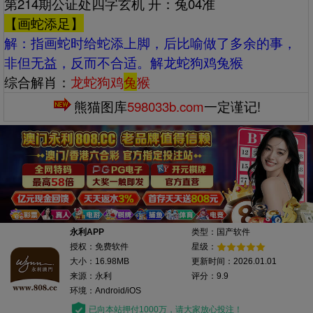
第214期公证处四字玄机 开：兔04准
【画蛇添足】
解：‌‌指画蛇时给蛇添上脚，后比喻做了多余的事，
非但无益，反而不合适。解龙蛇狗鸡兔猴
综合解肖：
龙蛇狗鸡
兔
猴
熊猫图库
598033b.com
一定谨记!
永利APP
类型：国产软件
授权：免费软件
星级：
大小：16.98MB
更新时间：2026.01.01
来源：永利
评分：9.9
环境：Android/iOS
已向本站押付1000万，请大家放心投注！