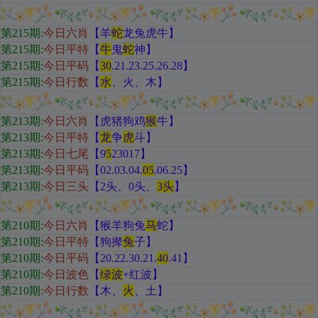
第215期
:
今日六肖
【羊
蛇
龙兔虎牛
】
第215期:
今日平特
【
牛
鬼
蛇
神
】
第215期:
今日平码
【
30
.21.23.25.26.28
】
第215期:
今日行数
【
水
、火、木
】
第213期
:
今日六肖
【虎猪狗鸡
猴
牛
】
第213期:
今日平特
【
龙
争
虎
斗
】
第213期:
今日七尾
【9
5
23017
】
第213期:
今日平码
【
02.03.04.
05
.06.25
】
第213期:
今日三头
【
2头、0头、
3头
】
第210期
:
今日六肖
【猴羊狗兔
马
蛇
】
第210期:
今日平特
【狗撵
兔
子
】
第210期:
今日平码
【
20.22.30.21.
40
.41
】
第210期:
今日波色
【
绿
波
+红波
】
第210期:
今日行数
【木
、
火
、土
】