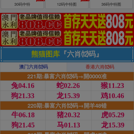
30码中特
12码中特图
36码中特图
熊猫图库
『六肖⑿码』
澳门六肖⑿码
香港六肖⑿码
221期:暴富六肖⑿码→開0000准
兔04.16
蛇02.26
猴11.23
狗21.33
龙15.39
鸡10.46
220期:暴富六肖⑿码→開羊48错
牛06.18
猪20.32
虎05.29
狗21.45
马01.13
龙15.39