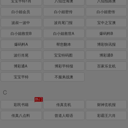
宝宝平特1肖
八仙过海澳
八仙指路澳
白小姐会员
白小姐密传
白小姐密传
波叔一波中
波肖尾门报
宝中之宝澳
白小姐救世B
白小姐救世A
爆码料B
爆码料A
帮您翻本
博彩快讯报
波行肖尾
宝宝特码图
博彩通B
博彩通A
博彩平特报
百家乐玄机
宝宝平特
不服来战澳
C
彩民书籍
传真玄机
财神玄机报
传真八点料
曾道人暗语
彩霸王六肖