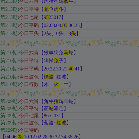
第213期
:
今日六肖
【虎猪狗鸡
猴
牛
】
第213期:
今日平特
【
龙
争
虎
斗
】
第213期:
今日七尾
【9
5
23017
】
第213期:
今日平码
【
02.03.04.
05
.06.25
】
第213期:
今日三头
【
2头、0头、
3头
】
第210期
:
今日六肖
【猴羊狗兔
马
蛇
】
第210期:
今日平特
【狗撵
兔
子
】
第210期:
今日平码
【
20.22.30.21.
40
.41
】
第210期:
今日波色
【
绿
波
+红波
】
第210期:
今日行数
【木
、
火
、土
】
第209期
:
今日六肖
【兔牛
猪
鸡羊蛇
】
第209期:
今日平特
【画
蛇
添足
】
第209期:
今日七尾
【
8
652031
】
第209期:
今日波色
【蓝
波+
红波
】
第209期:
今日特码
【04.06.
08
.10.12.02.28.30.32.34.36.26
】