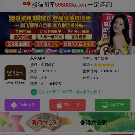
熊猫图库
598033a.com
一定谨记!
永利APP
类型：国产软件
授权：免费软件
星级：
大小：16.98MB
更新时间：2026.01.01
来源：永利
评分：9.9
环境：Android/iOS
已向本站押付1000万，请大家放心投注！
Android版
iPhone版
访问官网
澳门六合彩
香港六合彩