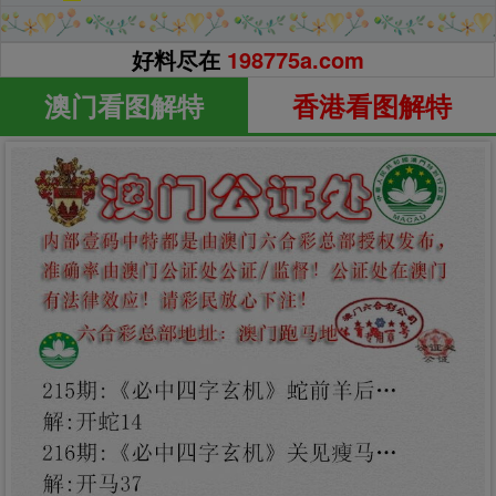
好料尽在
198775a.com
澳门看图解特
香港看图解特