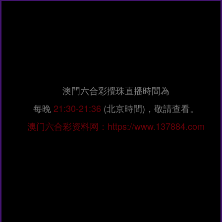
澳門六合彩攪珠直播時間為
每晚
21:30-21:36
(北京時間)，敬請查看。
澳门六合彩资料网：https://www.137884.com