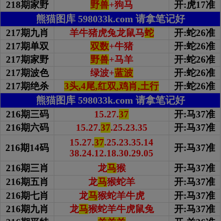
218期家野
野兽
+狗马
开:虎17准
熊猫图库 598033k.com 请拿笔记好
217期九肖
羊牛猪虎兔龙鼠马
蛇
开:蛇26准
217期单双
双数
+牛猪
开:蛇26准
217期家野
野兽
+马羊
开:蛇26准
217期波色
绿波+
蓝波
开:蛇26准
217期绝杀
3头,4尾,红双,鸡肖,土行
开:蛇26准
熊猫图库 598033k.com 请拿笔记好
216期三码
15.27.
37
开:马37准
216期六码
15.27.
37
.25.23.35
开:马37准
15.27.
37
.25.23.35.14
216期14码
开:马37准
38.24.12.18.30.29.05
216期三肖
龙
马
猴
开:马37准
216期五肖
龙
马
猴蛇羊
开:马37准
216期七肖
龙
马
猴蛇羊牛虎
开:马37准
216期九肖
龙
马
猴蛇羊牛虎鼠兔
开:马37准