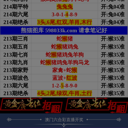
214期平特
兔兔兔
开:兔04准
214期
六尾
3-0-1-
4
-8-9
开:兔04准
214期绝杀
3头,6尾,红双,羊肖,木行
开:兔04准
熊猫图库 598033k.com 请拿笔记好
213期三肖
蛇
猴
猪
开:猴35准
213期五肖
蛇
猴
猪鸡兔
开:猴35准
213期七肖
蛇
猴
猪鸡兔羊狗
开:猴35准
213期九肖
蛇
猴
猪鸡兔羊狗马龙
开:猴35准
213期家野
家禽+蛇
猴
开:猴35准
213期波色
蓝波+
红波
开:猴35准
213期
六尾
1-2-
5
-8-9-0
开:猴35准
213期绝杀
4头,2尾,绿双,牛肖,土行
开:猴35准
澳门六合彩直播开奖