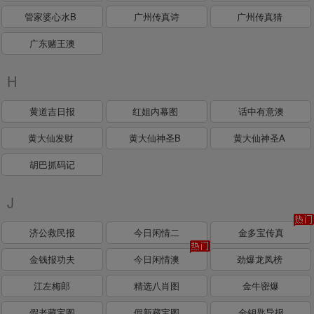
管家婆心水B
广州传真诗
广州传真猜
广东赌王澳
H
黄道吉日报
红姐内幕图
话中有意澳
黄大仙发财
黄大仙神圣B
黄大仙神圣A
胡巴抓码记
J
济公救民报
今日闲情二
金多宝传真
金钱报功夫
今日闲情澳
劲爆龙凤榜
江左梅郎
精选八肖图
金牛密爆
假老藏宝图
假新藏宝图
金钥匙导报