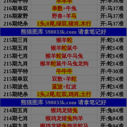
216期平特
羊羊羊
开:羊36准
216期单双
单数
+牛兔
开:马37准
216期家野
野兽+羊
马
开:马37准
216期绝杀
1头,0尾,绿双,猪肖,木行
开:马37准
熊猫图库 598033k.com 请拿笔记好
215期三肖
猴羊
蛇
开:蛇14准
215期五肖
猴羊
蛇
鼠牛
开:蛇14准
215期七肖
猴羊
蛇
鼠牛马兔
开:蛇14准
215期九肖
猴羊
蛇
鼠牛马兔龙狗
开:蛇14准
215期平特
牛牛牛
开:牛30准
215期单双
双数+羊
蛇
开:蛇14准
215期波色
蓝波
+红波
开:蛇14准
215期绝杀
2头,2尾,红双,鸡肖,土行
开:蛇14准
熊猫图库 598033k.com 请拿笔记好
214期五肖
猴鸡龙猪
兔
开:兔04准
214期七肖
猴鸡龙猪
兔
狗羊
开:兔04准
214期九肖
猴鸡龙猪
兔
狗羊蛇马
开:兔04准