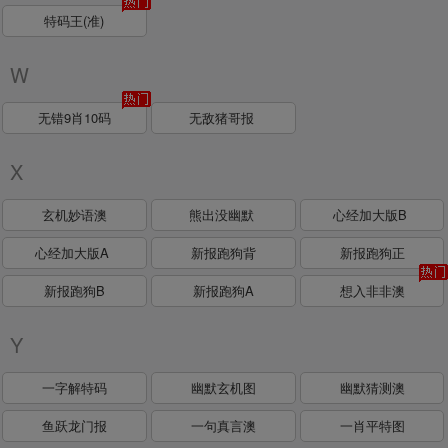
特码王(准)
W
无错9肖10码
无敌猪哥报
X
玄机妙语澳
熊出没幽默
心经加大版B
心经加大版A
新报跑狗背
新报跑狗正
新报跑狗B
新报跑狗A
想入非非澳
Y
一字解特码
幽默玄机图
幽默猜测澳
鱼跃龙门报
一句真言澳
一肖平特图