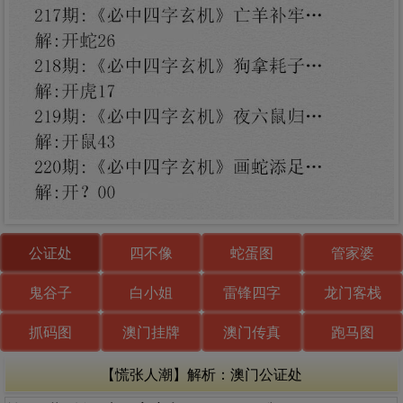
公证处
四不像
蛇蛋图
管家婆
鬼谷子
白小姐
雷锋四字
龙门客栈
抓码图
澳门挂牌
澳门传真
跑马图
【慌张人潮】解析：澳门公证处