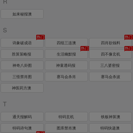
R
如来秘报澳
S
诗象破成语
四组三连澳
四肖欲钱料
胜算策略报
生活幽默报
四不像玄机
神奇八卦图
神童透码报
三八婆密报
三怪禁肖图
赛马会杀肖
赛马会杀波
神医药方澳
T
通天报解码
特码玄机
铁板神算澳
特码诗句澳
图库禁肖澳
特码快递澳