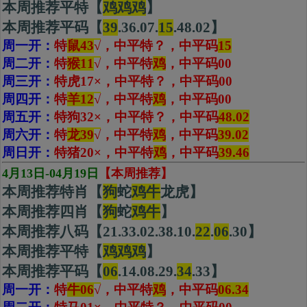
本周推荐平特【
鸡鸡鸡
】
本周推荐平码【
39
.36.07.
15
.48.02】
周一开：
特
鼠43
√
，中平特？，
中平码
15
周二开：
特
猴11
√
，中平特
鸡
，
中平码00
周三开：
特虎17×，中平特？，
中平码00
周四开：
特
羊12
√
，中平特
鸡
，
中平码00
周五开：
特狗32×，中平特？，
中平码
48.02
周六开：
特
龙39
√
，中平特
鸡
，
中平码
39.02
周日开：
特猪20×，中平特
鸡
，中平码
39.46
4月13日-04月19日
【本周推荐】
本周推荐特肖【
狗
蛇
鸡牛
龙虎】
本周推荐四肖【
狗
蛇
鸡
牛
】
本周推荐八码【21.33.02.38.10.
22
.
06
.30】
本周推荐平特【
鸡鸡鸡
】
本周推荐平码【
06
.14.08.29.
34
.33】
周一开：
特
牛06
√
，中平特
鸡
，
中平码
06.34